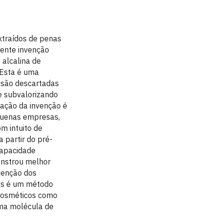
xtraídos de penas
sente invenção
 alcalina de
. Esta é uma
, são descartadas
e subvalorizando
ração da invenção é
equenas empresas,
om intuito de
a partir do pré-
capacidade
strou melhor
btenção dos
mas é um método
 cosméticos como
uma molécula de