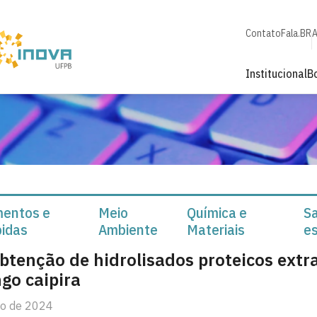
Contato
Fala.BR
A
Institucional
B
mentos e
Meio
Química e
S
idas
Ambiente
Materiais
es
btenção de hidrolisados proteicos extr
go caipira
io de 2024