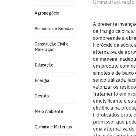
Última atualização
Agronegócio
A presente invençã
Alimentos e Bebidas
de frango caipira 
compreende a obten
Construção Civil e
hidróxido de sódio,
Mineração
alternativa de apro
de maneira inadequ
Educação
um produto com ric
simples e de baixo 
sendo utilizada fac
Energia
valorizar os resíduo
tratamento em micr
Gestão
emulsificante e est
eficiência na produ
Meio Ambiente
hidrolisados prote
promissor que pode
Química e Materiais
uma alternativa de
alto valor agregado