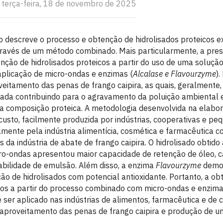
: terça-feira, 18 de novembro de 2025
o descreve o processo e obtenção de hidrolisados proteicos e
através de um método combinado. Mais particularmente, a pre
ção de hidrolisados proteicos a partir do uso de uma solução
 aplicação de micro-ondas e enzimas (
Alcalase e Flavourzyme
)
veitamento das penas de frango caipira, as quais, geralmente
ada contribuindo para o agravamento da poluição ambiental 
a composição proteica. A metodologia desenvolvida na elabo
custo, facilmente produzida por indústrias, cooperativas e p
ilmente pela indústria alimentícia, cosmética e farmacêutica c
s da indústria de abate de frango caipira. O hidrolisado obtido 
o-ondas apresentou maior capacidade de retenção de óleo, 
abilidade de emulsão. Além disso, a enzima
Flavourzyme
demon
ção de hidrolisados com potencial antioxidante. Portanto, a o
icos a partir do processo combinado com micro-ondas e enzi
 ser aplicado nas indústrias de alimentos, farmacêutica e de
 aproveitamento das penas de frango caipira e produção de 
.