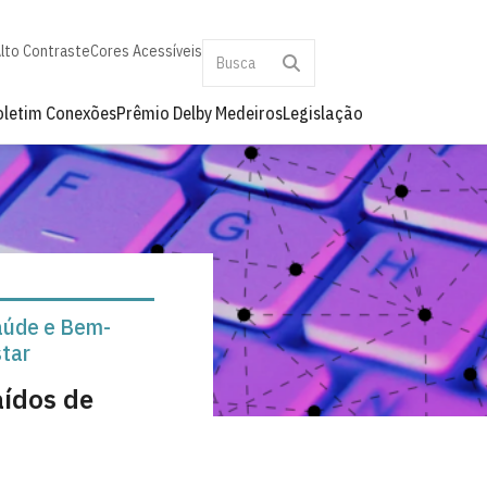
lto Contraste
Cores Acessíveis
oletim Conexões
Prêmio Delby Medeiros
Legislação
aúde e Bem-
tar
aídos de