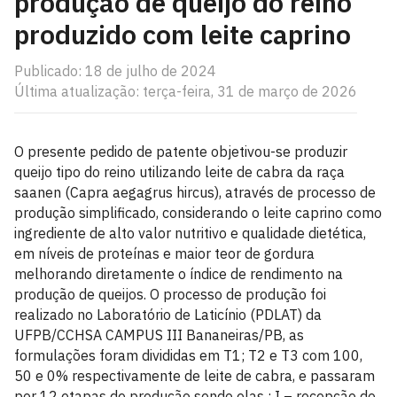
produção de queijo do reino
produzido com leite caprino
Publicado: 18 de julho de 2024
Última atualização: terça-feira, 31 de março de 2026
O presente pedido de patente objetivou-se produzir
queijo tipo do reino utilizando leite de cabra da raça
saanen (Capra aegagrus hircus), através de processo de
produção simplificado, considerando o leite caprino como
ingrediente de alto valor nutritivo e qualidade dietética,
em níveis de proteínas e maior teor de gordura
melhorando diretamente o índice de rendimento na
produção de queijos. O processo de produção foi
realizado no Laboratório de Laticínio (PDLAT) da
UFPB/CCHSA CAMPUS III Bananeiras/PB, as
formulações foram divididas em T1; T2 e T3 com 100,
50 e 0% respectivamente de leite de cabra, e passaram
por 12 etapas de produção sendo elas : I – recepção do