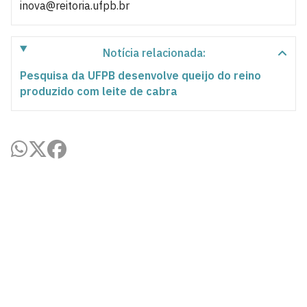
inova@reitoria.ufpb.br
Notícia relacionada:
Pesquisa da UFPB desenvolve queijo do reino
produzido com leite de cabra
Agência UFPB de Inovação Tecnológica
Cidade Universitária, João Pessoa - Paraíba
CEP: 58.051-900
Telefone: +55 (83) 3216-7558
Horário de Atendimento: 8:00 às 12:00 às 13:00 às