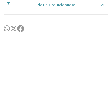
Notícia relacionada:
Agência UFPB de Inovação Tecnológica
Cidade Universitária, João Pessoa - Paraíba
CEP: 58.051-900
Telefone: +55 (83) 3216-7558
Horário de Atendimento: 8:00 às 12:00 às 13:00 às
17:00
Contato