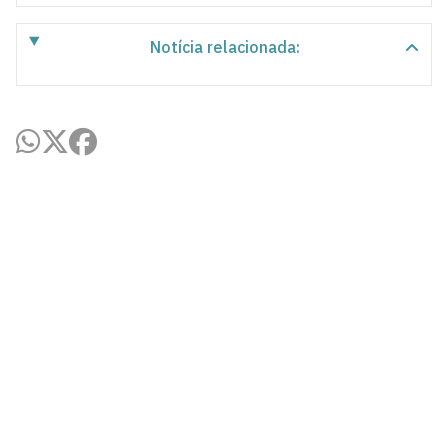
Notícia relacionada:
Agência UFPB de Inovação Tecnológica
Cidade Universitária, João Pessoa - Paraíba
CEP: 58.051-900
Telefone: +55 (83) 3216-7558
Horário de Atendimento: 8:00 às 12:00 às 13:00 às
17:00
Contato