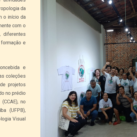
ropologia da
 o início da
amente com o
 diferentes
 formação e
oncebida e
das coleções
 de projetos
do no prédio
 (CCAE), no
íba (UFPB),
logia Visual