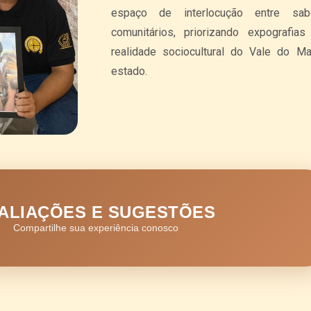
espaço de interlocução entre saber
comunitários, priorizando expografi
realidade sociocultural do Vale do 
estado.
ALIAÇÕES E SUGESTÕES
Compartilhe sua experiência conosco