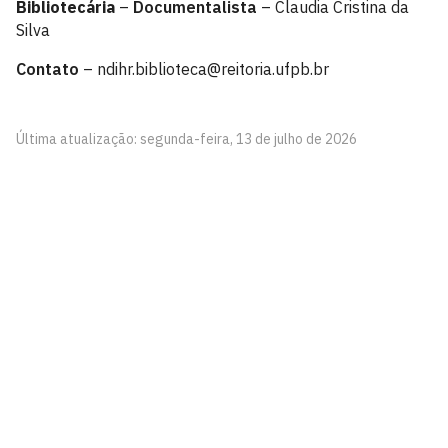
Bibliotecária
–
Documentalista
– Claudia Cristina da
Silva
Contato
– ndihr.biblioteca@reitoria.ufpb.br
Última atualização: segunda-feira, 13 de julho de 2026
Núcleo de Documentação e Informação Histórica
Regional - NDIHR
Cidade Universitária, João Pessoa - Paraíba
CEP: 58.051-900
Telefone: +55 (83) 3216-7159
Horário de Atendimento: 8h às 12h e das 13h às 17h