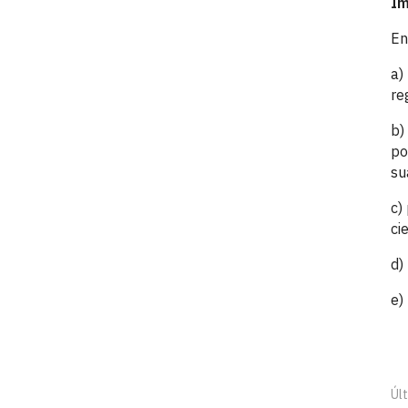
Im
En
a)
re
b)
po
su
c)
ci
d)
e)
Últ