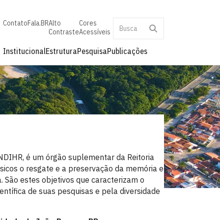
Contato
Fala.BR
Alto
Cores
Contraste
Acessíveis
Institucional
Estrutura
Pesquisa
Publicações
NDIHR, é um órgão suplementar da Reitoria
sicos o resgate e a preservação da memória e
. São estes objetivos que caracterizam o
entífica de suas pesquisas e pela diversidade