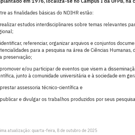
plantado em 1976, localiza-se no Campus I da UFPB, na 
tre as finalidades básicas do NDIHR estão:
 realizar estudos interdisciplinares sobre temas relevantes p
gional;
 identificar, referenciar, organizar arquivos e conjuntos docume
tencialidades para a pesquisa na área de Ciências Humanas, 
a preservação;
 promover e/ou participar de eventos que visem a disseminaç
entífica, junto à comunidade universitária e à sociedade em ger
 prestar assessoria técnico-científica e
 publicar e divulgar os trabalhos produzidos por seus pesquis
ima atualização: quarta-feira, 8 de outubro de 2025