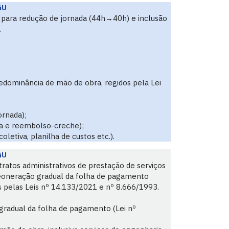
GU
o para redução de jornada (44h→40h) e inclusão
.
edominância de mão de obra, regidos pela Lei
ornada);
da e reembolso-creche);
etiva, planilha de custos etc.).
GU
tratos administrativos de prestação de serviços
reoneração gradual da folha de pagamento
s pelas Leis nº 14.133/2021 e nº 8.666/1993.
 gradual da folha de pagamento (Lei nº