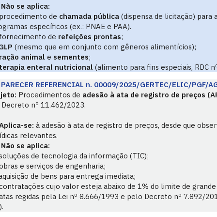
Não se aplica:
procedimento de
chamada pública
(dispensa de licitação) para 
ogramas específicos (ex.: PNAE e PAA).
fornecimento de
refeições prontas
;
GLP
(mesmo que em conjunto com gêneros alimentícios);
ração animal
e
sementes
;
 terapia enteral nutricional
(alimento para fins especiais, RDC 
PARECER REFERENCIAL n. 00009/2025/GERTEC/ELIC/PGF/A
jeto:
Procedimentos de
adesão à ata de registro de preços (A
 Decreto nº 11.462/2023.
Aplica-se:
à adesão à ata de registro de preços, desde que obser
rídicas relevantes.
Não se aplica:
soluções de tecnologia da informação (TIC);
obras e serviços de engenharia;
aquisição de bens para entrega imediata;
contratações cujo valor esteja abaixo de 1% do limite de grande v
atas regidas pela Lei nº 8.666/1993 e pelo Decreto nº 7.892/201
).