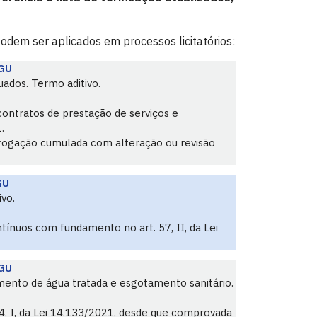
odem ser aplicados em processos licitatórios:
GU
ados. Termo aditivo.
contratos de prestação de serviços e
.
rrogação cumulada com alteração ou revisão
GU
vo.
tínuos com fundamento no art. 57, II, da Lei
GU
imento de água tratada e esgotamento sanitário.
74, I, da Lei 14.133/2021, desde que comprovada