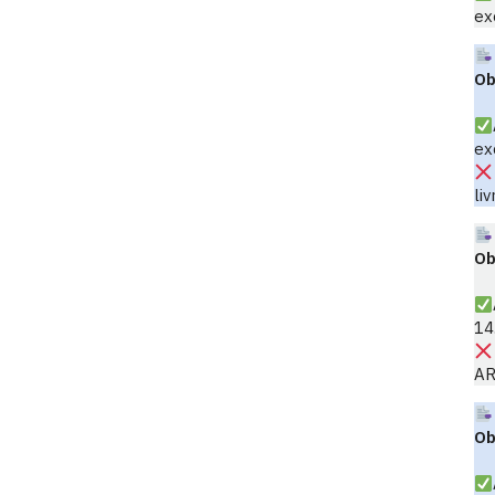
ex
Ob
ex
liv
Ob
14
AR
Ob