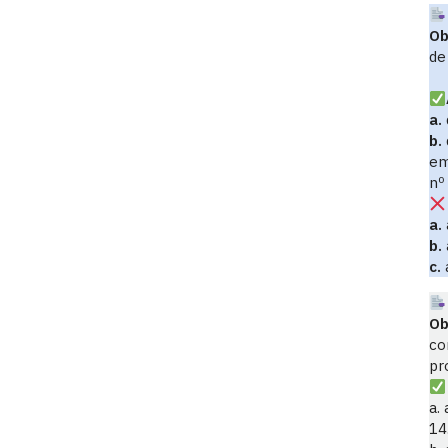
Ob
de
a.
b.
em
nº
a.
b.
c.
Ob
co
pr
a.
14