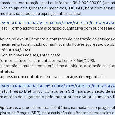
timado da contratação igual ou inferior a R$ 1.000.000,00 (um mil
Não se aplica a gêneros alimentícios, TIC, GLP, bens com serviç
mo itens separados ou aquisição internacional.
PARECER REFERENCIAL n. 00007/2025/GERTEC/ELIC/PGF/A
jeto:
Termo aditivo para alteração quantitativa com
supressão d
Aplica-se exclusivamente a contratos de prestação de serviços
rnecimento (continuado ou não), quando houver supressão do o
i nº 14.133/2021
.
Não se aplica
aos seguintes casos:
termos aditivos fundamentados na Lei nº 8.666/1993,
supressão cumulada com acréscimo do objeto, alteração qualitat
ntratual,
supressão em contratos de obra ou serviços de engenharia.
PARECER REFERENCIAL Nº. 00008/2025/GERTEC/ELIC/PGF/
jeto:
Pregão Eletrônico (com ou sem SRP) para
aquisição de g
m critério de julgamento pelo menor preço e valor estimado ≤ R
Aplica-se:
a procedimentos licitatórios, na modalidade pregão e
gistro de Preços (SRP), para aquisição de gêneros alimentícios e