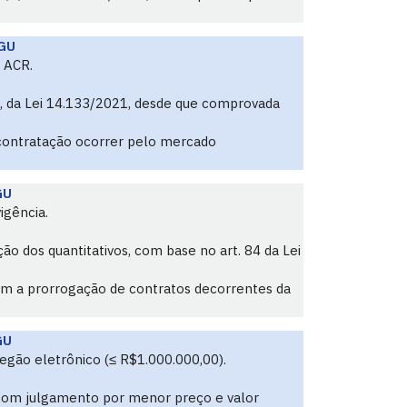
GU
 ACR.
, I, da Lei 14.133/2021, desde que comprovada
 contratação ocorrer pelo mercado
GU
igência.
o dos quantitativos, com base no art. 84 da Lei
em a prorrogação de contratos decorrentes da
GU
egão eletrônico (≤ R$1.000.000,00).
 com julgamento por menor preço e valor