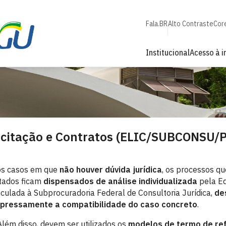
Fala.BR
Alto Contraste
Cor
Institucional
Acesso à 
icitação e Contratos (ELIC/SUBCONSU/
s casos em que
não houver dúvida jurídica
, os processos q
stados ficam
dispensados de análise individualizada
pela Eq
nculada à Subprocuradoria Federal de Consultoria Jurídica,
de
pressamente a compatibilidade do caso concreto
.
lém disso, devem ser utilizados os
modelos de termo de refe