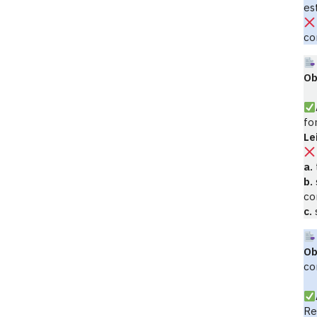
es
co
Ob
fo
Le
a.
b.
co
c.
Ob
co
Re