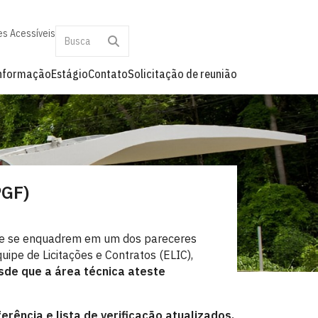
es Acessíveis
informação
Estágio
Contato
Solicitação de reunião
PGF)
ue se enquadrem em um dos pareceres
uipe de Licitações e Contratos (ELIC),
sde que a área técnica ateste
rência e lista de verificação atualizados,