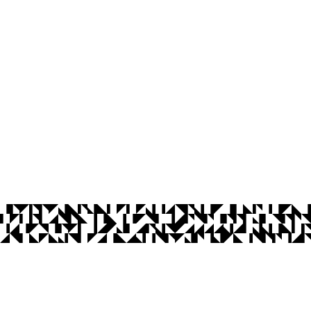
íba
Ouvidoria
Acesso à Informação
CoMu
Acessibilidade
Dad