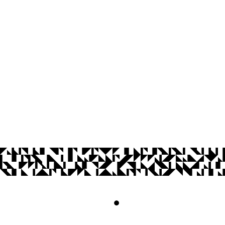
Prédio da Reitoria, 2º andar
Cidade Universitária, João Pessoa - Para
CEP: 58.051-900
Telefone: (83) 3216-7158
Contato
© 2026 Universidade Federal da Paraíba.
Acesso à
Informação