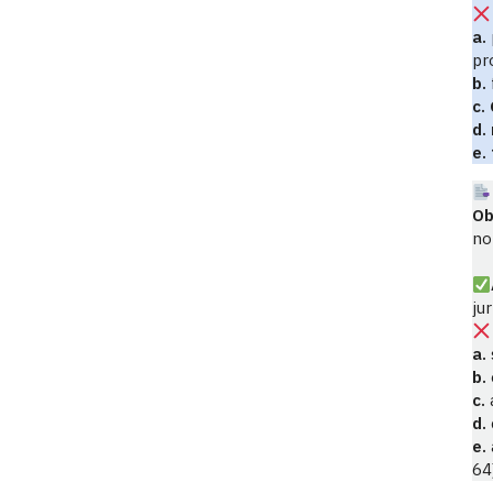
a.
pr
b.
c.
d.
e.
Ob
no
ju
a.
b.
c.
d.
e.
64