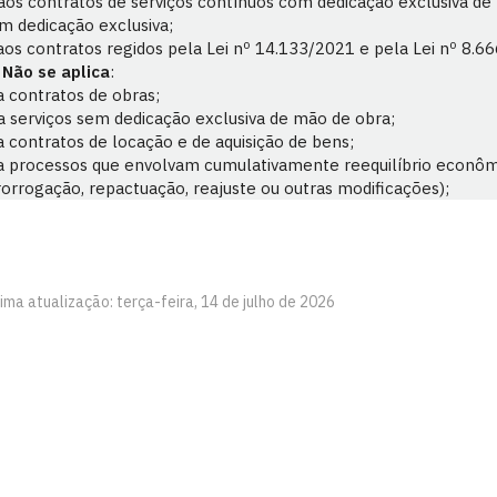
 aos contratos de serviços contínuos com dedicação exclusiva de 
m dedicação exclusiva;
 aos contratos regidos pela Lei nº 14.133/2021 e pela Lei nº 8.6
Não se aplica
:
 a contratos de obras;
 a serviços sem dedicação exclusiva de mão de obra;
 a contratos de locação e de aquisição de bens;
 a processos que envolvam cumulativamente reequilíbrio econômi
rorrogação, repactuação, reajuste ou outras modificações);
ima atualização: terça-feira, 14 de julho de 2026