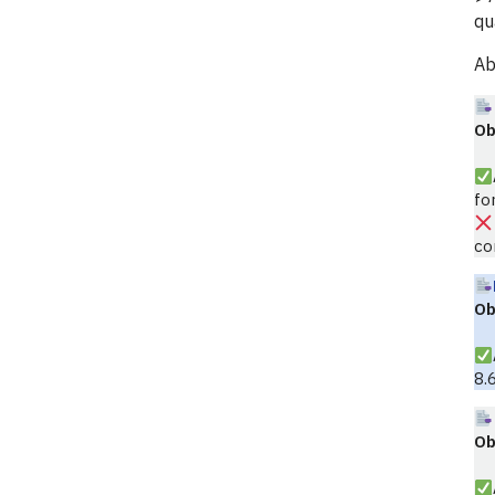
qu
Ab
Ob
fo
co
Ob
8.
Ob