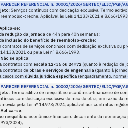
PARECER REFERENCIAL n. 00001/2026/GERTEC/ELIC/PGF/A
jeto:
Serviços contínuos com dedicação exclusiva. Termo aditiv
 reembolso-creche. Aplicável às Leis 14.133/2021 e 8.666/1993
Aplica-se:
da
redução da jornada
de 44h para 40h semanais;
da
inclusão do benefício de reembolso-creche
;
 contratos de serviços contínuos com dedicação exclusiva ou pr
 14.133/2021 ou pela Lei nº 8.666/1993.
Não se aplica
:
a contratos com
escala 12×36 ou 24×72
(quanto à redução de j
a contratos de
obras e serviços de engenharia
(quanto à jorna
a casos com
dúvida jurídica específica
(enquadramento, norma col
PARECER REFERENCIAL n. 00002/2026/GERTEC/ELIC/PGF/A
jeto
: Termo aditivo de reequilíbrio econômico-financeiro de con
ntínuos com dedicação exclusiva de mão de obra, em razão da 
omovida pela Lei nº 14.973/2024, aplicável aos contratos regido
Aplica
–
se
:
 ao reequilíbrio econômico-financeiro decorrente da reoneração
.973/2024);