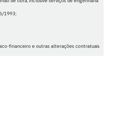
mão de obra, inclusive serviços de engenharia
66/1993;
co-financeiro e outras alterações contratuais