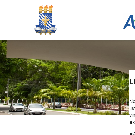
L
No
li
vi
ex
➤A