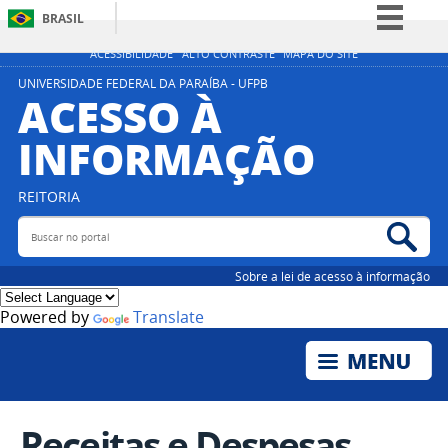
BRASIL
Simplifique!
ACESSIBILIDADE
ALTO CONTRASTE
MAPA DO SITE
Comunica BR
UNIVERSIDADE FEDERAL DA PARAÍBA - UFPB
ACESSO À
Participe
INFORMAÇÃO
Acesso à informação
Legislação
REITORIA
Canais
Buscar no portal
Bus
Sobre a lei de acesso à informação
Powered by
Translate
Receitas e Despesas