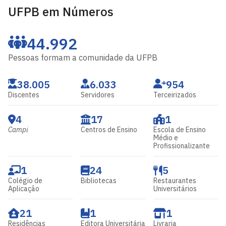
UFPB em Números
44.992
Pessoas formam a comunidade da UFPB
38.005
6.033
954
Discentes
Servidores
Terceirizados
4
17
1
Campi
Centros de Ensino
Escola de Ensino
Médio e
Profissionalizante
1
24
5
Colégio de
Bibliotecas
Restaurantes
Aplicação
Universitários
21
1
1
Residências
Editora Universitária
Livraria