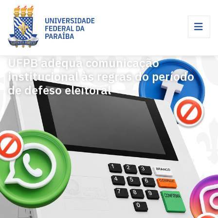
UFPB adequa comunicação
institucional às regras do período
de defeso eleitoral