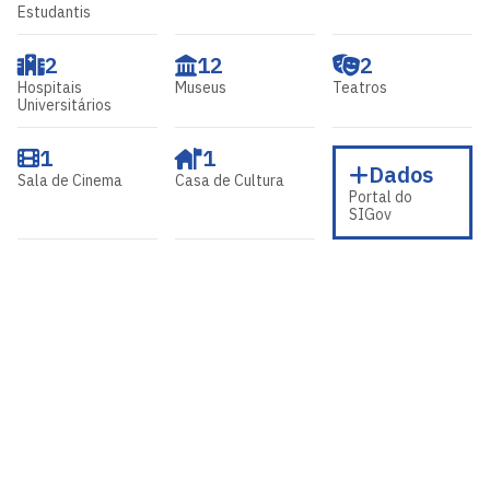
Estudantis
2
12
2
Hospitais
Museus
Teatros
Universitários
1
1
Dados
Sala de Cinema
Casa de Cultura
Portal do
SIGov
Universidade Federal da Paraíba
Cidade Universitária, João Pessoa - Paraíba
CEP: 58.051-900
Telefone: +55 (83) 3216-7200