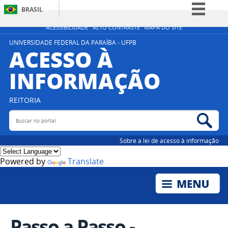
BRASIL
Simplifique!
ACESSIBILIDADE
ALTO CONTRASTE
MAPA DO SITE
Comunica BR
UNIVERSIDADE FEDERAL DA PARAÍBA - UFPB
ACESSO À
Participe
INFORMAÇÃO
Acesso à informação
Legislação
REITORIA
Canais
Buscar no portal
Bus
Sobre a lei de acesso à informação
Powered by
Translate
Passo a Passo -