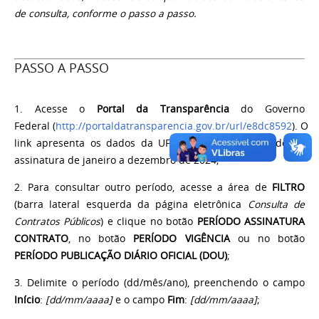
de consulta, conforme o passo a passo.
PASSO A PASSO
1. Acesse o
Portal da Transparência
do Governo
Federal (
http://portaldatransparencia.gov.br/url/e8dc8592
). O
link apresenta os dados da UFPB relativos ao período de
assinatura de janeiro a dezembro de 2024;
2. Para consultar outro período, acesse a área de
FILTRO
(barra lateral esquerda da página eletrônica
Consulta de
Contratos Públicos
) e clique no botão
PERÍODO ASSINATURA
CONTRATO
, no botão
PERÍODO VIGÊNCIA
ou no botão
PERÍODO PUBLICAÇÃO DIÁRIO OFICIAL (DOU)
;
3. Delimite o período (dd/mês/ano), preenchendo o campo
Início
:
[dd/mm/aaaa]
e o campo
Fim
:
[dd/mm/aaaa]
;