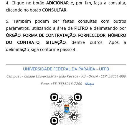
4.
Clique no botão
ADICIONAR
e, por fim, faça a consulta,
clicando no botão
CONSULTAR
.
5. Também podem ser feitas consultas com outros
parâmetros, utilizando a área de
FILTRO
e delimitando por
ÓRGÃO
,
FORMA DE CONTRATAÇÃO
,
FORNECEDOR
,
NÚMERO
DO CONTRATO
,
SITUAÇÃO
, dentre outros. Após a
delimitação, siga conforme passo 4.
UNIVERSIDADE FEDERAL DA PARAÍBA - UFPB
Campus I - Cidade Universitária - João Pessoa - PB - Brasil - CEP: 58051-900
- Fone: +55 (83) 3216-7200 -
Mapa