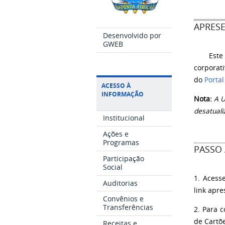
APRES
Desenvolvido por
GWEB
Este
corporat
do
Porta
ACESSO À
INFORMAÇÃO
Nota:
A U
desatuali
Institucional
Ações e
Programas
PASSO 
Participação
Social
1. Acess
Auditorias
link apre
Convênios e
Transferências
2. Para 
de Cartõ
Receitas e