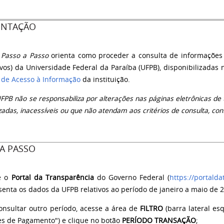
ENTAÇÃO
Passo a Passo
orienta como
proceder a consulta de informaçõe
ivos)
da
Universidade Federal da Paraíba (UFPB)
, disponibilizada
l de Acesso à Informação
da instituição.
FPB não se responsabiliza por alterações nas páginas eletrônicas d
zadas, inacessíveis ou que não atendam aos critérios de consulta, co
A PASSO
e o
Portal da Transparência
do Governo Federal (
https://portald
senta os dados da UFPB relativos ao período de janeiro a maio de 
consultar outro período, acesse a área de
FILTRO
(barra lateral es
es de Pagamento") e clique no botão
PERÍODO TRANSAÇÃO
;