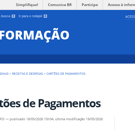
Simplifique!
Comunica BR
Participe
Acesso à infor
 a busca
3
Ir para o rodapé
4
ACESS
INFORMAÇÃO
GINAS
>
RECEITAS E DESPESAS
>
CARTÕES DE PAGAMENTOS
tões de Pagamentos
NFO
—
publicado
18/05/2026 15h34,
última modificação
19/05/2026