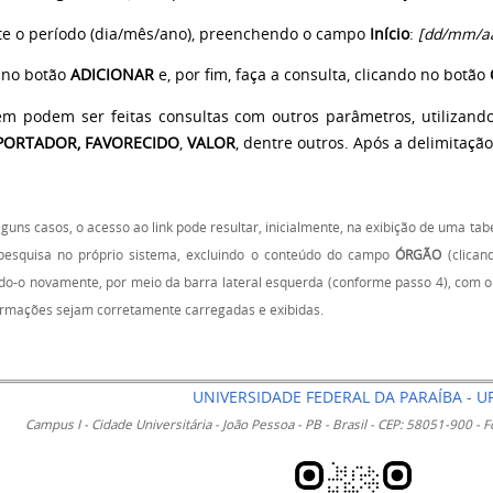
ite o período (dia/mês/ano), preenchendo o campo
Início
:
[dd/mm/a
e no botão
ADICIONAR
e, por fim, faça a consulta, clicando no botão
m podem ser feitas consultas com outros parâmetros, utilizand
PORTADOR,
FAVORECIDO
,
VALOR
, dentre outros. Após a delimitaçã
guns casos, o acesso ao link pode resultar, inicialmente, na exibição de uma t
 pesquisa no próprio sistema, excluindo o conteúdo do campo
ÓRGÃO
(clican
o-o novamente, por meio da barra lateral esquerda (conforme passo 4), com 
ormações sejam corretamente carregadas e exibidas.
UNIVERSIDADE FEDERAL DA PARAÍBA - U
Campus I - Cidade Universitária - João Pessoa - PB - Brasil - CEP: 58051-900 -