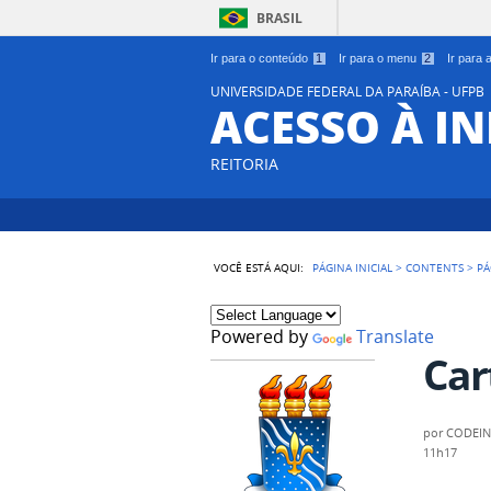
BRASIL
Ir para o conteúdo
1
Ir para o menu
2
Ir para
UNIVERSIDADE FEDERAL DA PARAÍBA - UFPB
ACESSO À 
REITORIA
VOCÊ ESTÁ AQUI:
PÁGINA INICIAL
>
CONTENTS
>
PÁ
Powered by
Translate
Car
por
CODEI
11h17