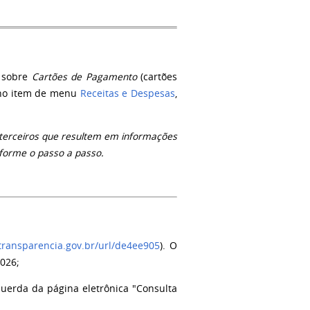
s sobre
C
artões de Pagamento
(cartões
s no item de menu
Receitas e Despesas
,
e terceiros que resultem em informações
nforme o passo a passo.
atransparencia.gov.br/url/de4ee905
). O
2026;
querda da página eletrônica "Consulta