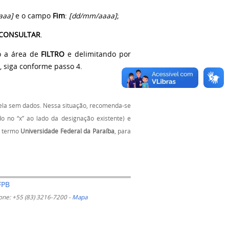
aaa]
e o campo
Fim
:
[dd/mm/aaaa]
;
CONSULTAR
.
o a área de
FILTRO
e delimitando por
o, siga conforme passo 4.
abela sem dados. Nessa situação, recomenda-se
do no “x” ao lado da designação existente) e
o termo
Universidade Federal da Paraíba
, para
FPB
 Fone: +55 (83) 3216-7200 -
Mapa