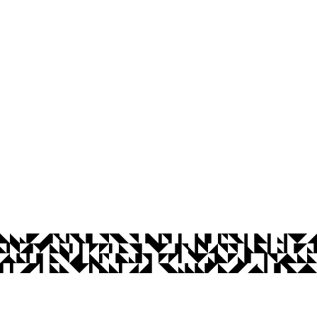
íba
Ouvidoria
Acesso à Informação
CoMu
Acessibilidade
Dad