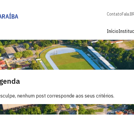
Contato
Fala.B
ARAÍBA
Início
Institu
genda
sculpe, nenhum post corresponde aos seus critérios.