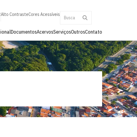
R
Alto Contraste
Cores Acessíveis
cional
Documentos
Acervos
Serviços
Outros
Contato