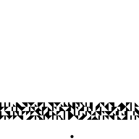
Arquivo Central
Edifício da Reitoria - Campus I
Cidade Universitária, João Pessoa - Para
CEP: 58.051-900
Telefone: +55 (83) 3209-8683
© 2026 Universidade Federal da Paraíba.
Acesso à