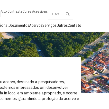
R
Alto Contraste
Cores Acessíveis
cional
Documentos
Acervos
Serviços
Outros
Contato
eu acervo, destinado a pesquisadores,
 externos interessados em desenvolver
da in loco, em ambiente apropriado, e ocorre
umentos, garantindo a proteção do acervo e