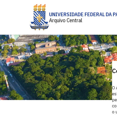
UNIVERSIDADE FEDERAL DA P
Arquivo Central
C
O 
es
pe
co
o 