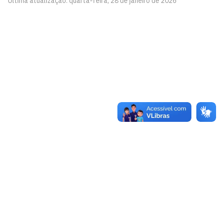
Última atualização: quarta-feira, 28 de janeiro de 2026
Arquivo Central
Edifício da Reitoria - Campus I
Cidade Universitária, João Pessoa - Paraíba
CEP: 58.051-900
Telefone: +55 (83) 3209-8683