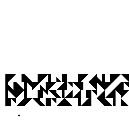
© 2026 Universidade Federal da Paraíba.
Ouvidoria
Acesso à Informação
CoMu
Acessibilidade
Dados Abertos UFPB
Privacidade e Proteção de Dados
Acesso à
Informação