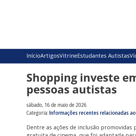
Início
Artigos
Vitrine
Estudantes Autistas
Ví
Shopping investe em
pessoas autistas
sábado, 16 de maio de 2026
Categoria:
Informações recentes relacionadas ao
Dentre as ações de inclusão promovidas 
gratuita de cinema, que foi adaptada pa