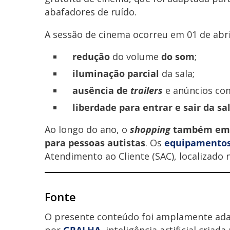
abafadores de ruído.
A sessão de cinema ocorreu em 01 de abri
redução
do volume
do som
;
iluminação parcial
da sala;
ausência de
trailers
e anúncios com
liberdade para entrar e sair da sa
Ao longo do ano, o
shopping
também em
para pessoas autistas
. Os
equipamentos 
Atendimento ao Cliente (SAC), localizado n
Fonte
O presente conteúdo foi amplamente ad
por
GRALHA
, inteligência artificial criad