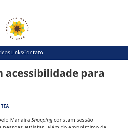
deos
Links
Contato
 acessibilidade para
 TEA
pelo Manaira
Shopping
constam sessão
ra pessoas autistas, além do empréstimo de