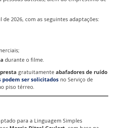
l de 2026, com as seguintes adaptações:
erciais;
la
durante o filme.
presta
gratuitamente
abafadores de ruído
podem ser solicitados
no Serviço de
o piso térreo.
aptado para a Linguagem Simples
a por
Marcia Ditzel Goulart
, com base na