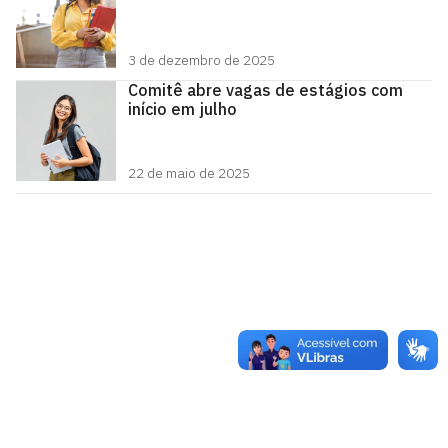
3 de dezembro de 2025
Comitê abre vagas de estágios com
início em julho
22 de maio de 2025
Comitê de Inclusão e Acessibilidade - CIA
1º andar da Reitoria - Campus I
Cidade Universitária, João Pessoa - Paraíba
CEP: 58.051-900
Telefone: +55 (83) 3216-7379
Atendimento presencial: segunda à sexta-feira, 7h às