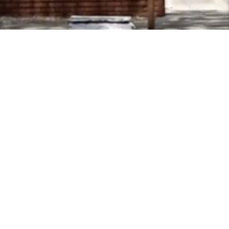
Espaços para a Formação de Professores de Língua
Inglesa
Centro de Ciências Humanas, Letras e Artes - CCHLA,
Bloco C, 1º andar
Cidade Universitária, João Pessoa - Paraíba
CEP: 58.051-900
Contato: efopli@gmail.com
Acesso à
Informação