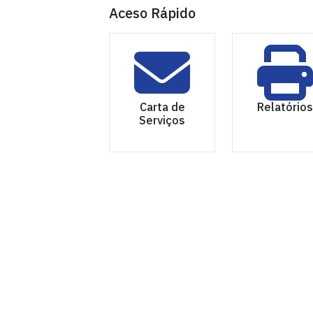
Aceso Rápido
Carta de
Relatórios
Serviços
Instituto UFPB de Desenvolvimento d
Campus I - Prédio da Reitoria 3º Andar
Cidade Universitária, João Pessoa - Para
CEP: 58.051-900