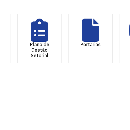
Plano de
Portarias
Gestão
Setorial
a Paraíba
íba