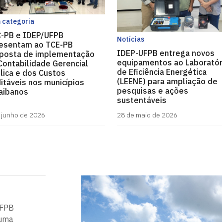
 categoria
-PB e IDEP/UFPB
Notícias
esentam ao TCE-PB
IDEP-UFPB entrega novos
posta de implementação
equipamentos ao Laboratór
Contabilidade Gerencial
de Eficiência Energética
lica e dos Custos
(LEENE) para ampliação de
itáveis nos municípios
pesquisas e ações
aibanos
sustentáveis
 junho de 2026
28 de maio de 2026
UFPB
 uma