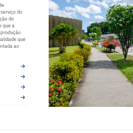
de
 serviço do
ação do
e que a
 produção
ualidade que
entada ao