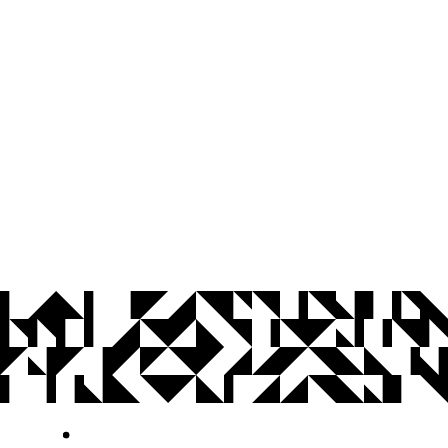
© 2026 Universidade Federal da Paraíba.
Ouvidoria
Acesso à Informação
CoMu
Acessibilidade
Dados Abertos UFPB
Privacidade e Proteção de Dados
Acesso à
Informação