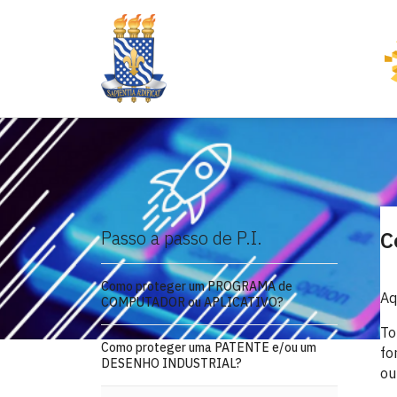
Passo a passo de P.I.
C
Como proteger um PROGRAMA de
Aq
COMPUTADOR ou APLICATIVO?
To
Como proteger uma PATENTE e/ou um
fo
DESENHO INDUSTRIAL?
ou