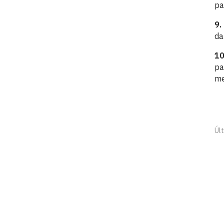
pa
9.
da
10
pa
me
Últ
Agência UFPB de Inovação Tecnológi