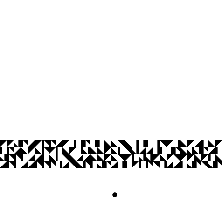
Cidade Universitária, João Pessoa - Para
CEP: 58.051-900
Telefone: +55 (83) 3216-7558
Horário de Atendimento: 8:00 às 12:00 
Contato
© 2026 Universidade Federal da Paraíba.
Acesso à
Informação