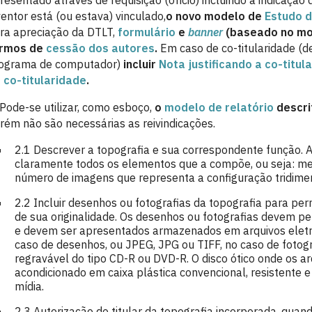
resentado através de requisição (ofício) incluindo a indica
ventor está (ou estava) vinculado,
o novo modelo de
Estudo d
ra apreciação da DTLT,
formulário
e
banner
(baseado no mo
rmos
de
cessão dos autores
.
Em caso de co-titularidade (de
ograma de computador)
incluir
Nota justificando a co-titul
 co-titularidade
.
Pode-se utilizar, como esboço,
o
modelo de relatório
descri
rém não são necessárias as reivindicações.
2.1 Descrever a topografia e sua correspondente função. 
claramente todos os elementos que a compõe, ou seja: me
número de imagens que representa a configuração tridimen
2.2 Incluir desenhos ou fotografias da topografia para perm
de sua originalidade. Os desenhos ou fotografias devem per
e devem ser apresentados armazenados em arquivos eletrô
caso de desenhos, ou JPEG, JPG ou TIFF, no caso de fotogr
regravável do tipo CD-R ou DVD-R. O disco ótico onde os 
acondicionado em caixa plástica convencional, resistente e
mídia.
2.3 Autorização do titular da topografia incorporada, quand