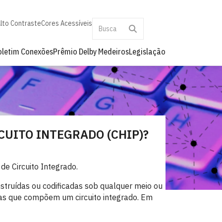
lto Contraste
Cores Acessíveis
oletim Conexões
Prêmio Delby Medeiros
Legislação
CUITO INTEGRADO (CHIP)?
de Circuito Integrado.
nstruídas ou codificadas sob qualquer meio ou
das que compõem um circuito integrado. Em