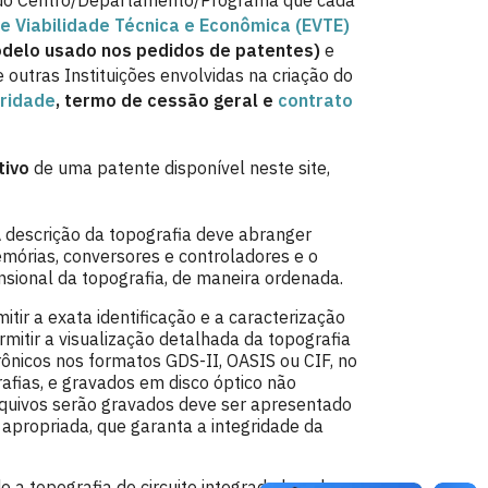
ção do Centro/Departamento/Programa que cada
e Viabilidade Técnica e Econômica (EVTE)
delo usado nos pedidos de patentes)
e
 outras Instituições envolvidas na criação do
aridade
, termo de cessão geral e
contrato
tivo
de uma patente disponível neste site,
A descrição da topografia deve abranger
mórias, conversores e controladores e o
sional da topografia, de maneira ordenada.
itir a exata identificação e a caracterização
mitir a visualização detalhada da topografia
nicos nos formatos GDS-II, OASIS ou CIF, no
afias, e gravados em disco óptico não
arquivos serão gravados deve ser apresentado
 apropriada, que garanta a integridade da
o a topografia de circuito integrado levada a