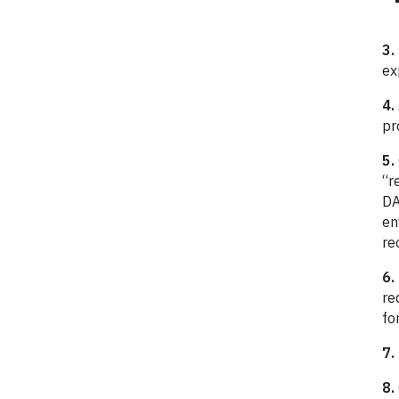
3.
ex
4.
pr
5.
“r
DA
en
re
6.
re
fo
7.
8.