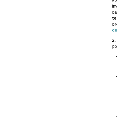
ap
in
pa
te
pr
de
2.
po