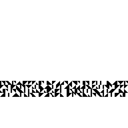
íba
às 13:00 às 17:00
Ouvidoria
Acesso à Informação
CoMu
Acessibilidade
Dad