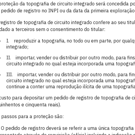
proteção da topografia de circuito integrado será concedida p
 pedido de registro no INPI ou da data da primeira exploração (
registro de topografia de circuito integrado confere ao seu titu
dado a terceiros sem o consentimento do titular:
I. reproduzir a topografia, no todo ou em parte, por qualqu
integrado;
II. importar, vender ou distribuir por outro modo, para fi
circuito integrado no qual esteja incorporada uma topograf
III. importar, vender ou distribuir por outro modo, para f
circuito integrado no qual esteja incorporada uma topogr
continue a conter uma reprodução ilícita de uma topografia
custo para depositar um pedido de registro de topografia de c
uinhentos e cinquenta reais).
 passos para a proteção são:
O pedido de registro deverá se referir a uma única topografia 