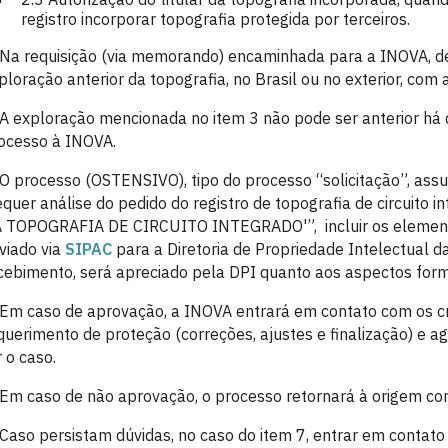
registro incorporar topografia protegida por terceiros.
Na requisição (via memorando) encaminhada para a INOVA, dev
ploração anterior da topografia, no Brasil ou no exterior, com 
A exploração mencionada no item 3 não pode ser anterior há 
ocesso à INOVA.
O processo (OSTENSIVO), tipo do processo “solicitação”, assu
equer análise do pedido do registro de topografia de circuito
 TOPOGRAFIA DE CIRCUITO INTEGRADO'”, incluir os elementos 
viado via
SIPAC
para a Diretoria de Propriedade Intelectual 
cebimento, será apreciado pela DPI quanto aos aspectos form
Em caso de aprovação, a INOVA entrará em contato com os cr
querimento de proteção (correções, ajustes e finalização) e 
r o caso.
Em caso de não aprovação, o processo retornará à origem co
Caso persistam dúvidas, no caso do item 7, entrar em contato p