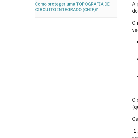
A 
Como proteger uma TOPOGRAFIA DE
CIRCUITO INTEGRADO (CHIP)?
do
O 
ve
O 
(q
Os
1.