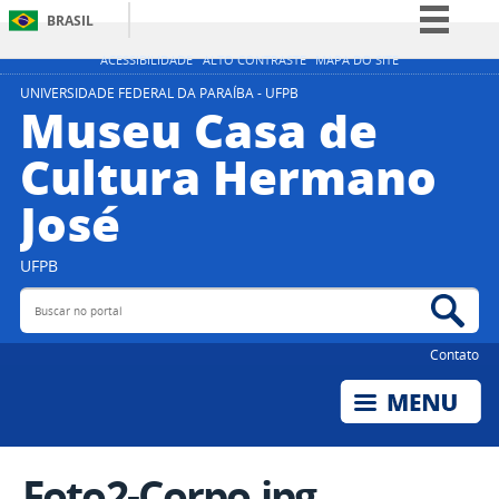
BRASIL
Simplifique!
ACESSIBILIDADE
ALTO CONTRASTE
MAPA DO SITE
Comunica BR
UNIVERSIDADE FEDERAL DA PARAÍBA - UFPB
Museu Casa de
Participe
Cultura Hermano
Acesso à informação
José
Legislação
Canais
UFPB
Buscar no portal
Bus
Contato
Foto2-Corpo.jpg