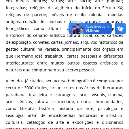
em metais nobres; vitrais; arte sacra; arte popular;
fotografias; relógios de algibeira do início do Século XX;
relógios de parede; móveis de estilo colonial; moedas
antigas; coleção de conchas e fósseis; arquivos sonoros e
fonográficos como álbuns, discos e filmes; arquivos
históricos do cenário artístico-cultural local, como cartazes
de exposição, convites, cartas, jornais; arquivos históricos da
gestão cultural na Paraíba, principalmente dos órgãos em
que Hermano José trabalhou; cartas pessoais a diferentes
interlocutores; entre muitos outros objetos artísticos e
naturais que compunham seu acervo pessoal.
Além dos já citados, seu acervo bibliográfico é composto por
cerca de
3000 t
ítulos, circunscritos nas áreas de literaturas
paraibana, brasileira e estrangeira, artes visuais, cinema,
artes cênicas, cultura e sociedade; e outras humanidades,
como filosofia, história, história da arte, psicologia e
sexologia, além de enciclopédias históricas e artístico-
culturais, catálogos de arte e exposições e dicionários