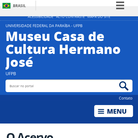
BRASIL
Simplifique!
ACESSIBILIDADE
ALTO CONTRASTE
MAPA DO SITE
Comunica BR
UNIVERSIDADE FEDERAL DA PARAÍBA - UFPB
Museu Casa de
Participe
Cultura Hermano
Acesso à informação
José
Legislação
Canais
UFPB
Buscar no portal
Bus
Contato
O Acervo