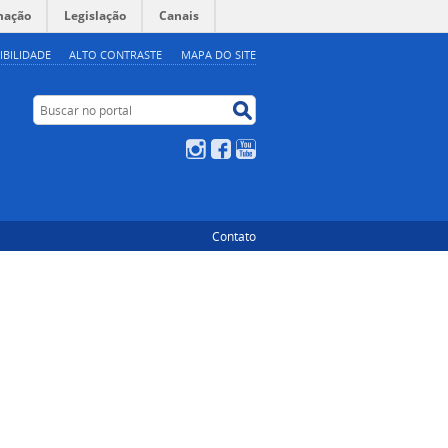
mação
Legislação
Canais
IBILIDADE
ALTO CONTRASTE
MAPA DO SITE
Buscar no portal
Buscar no portal
Instagram
Facebook
YouTube
Contato