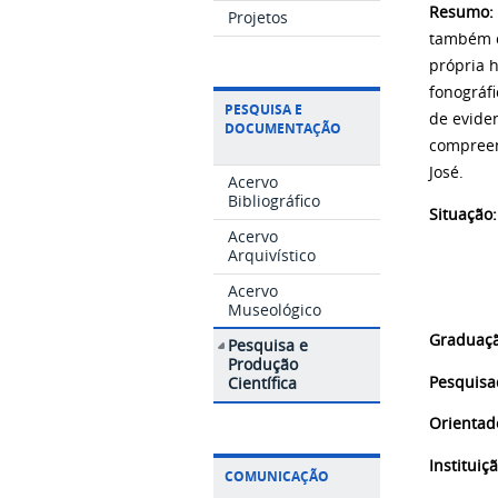
Resumo:
Projetos
também c
própria h
fonográfi
PESQUISA E
de evide
DOCUMENTAÇÃO
compreen
José.
Acervo
Bibliográfico
Situação:
Acervo
Arquivístico
Acervo
Museológico
Graduaç
Pesquisa e
Produção
Pesquisa
Científica
Orientado
Instituiç
COMUNICAÇÃO