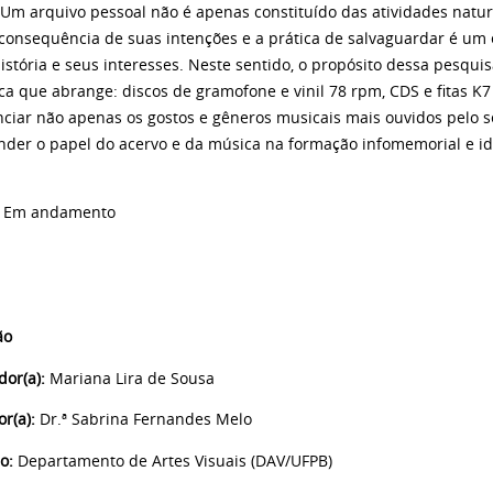
Um arquivo pessoal não é apenas constituído das atividades natura
onsequência de suas intenções e a prática de salvaguardar é um 
istória e seus interesses. Neste sentido, o propósito dessa pesqu
ca que abrange: discos de gramofone e vinil 78 rpm, CDS e fitas K7
nciar não apenas os gostos e gêneros musicais mais ouvidos pelo s
der o papel do acervo e da música na formação infomemorial e ide
Em andamento
ão
dor(a):
Mariana Lira de Sousa
r(a):
Dr.ª Sabrina Fernandes Melo
ão:
Departamento de Artes Visuais (DAV/UFPB)