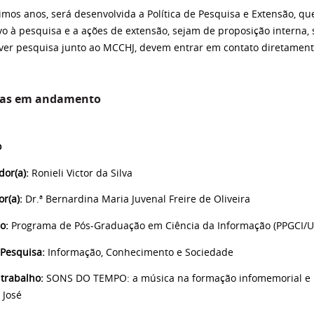
imos anos, será desenvolvida a Política de Pesquisa e Extensão, qu
vo à pesquisa e a ações de extensão, sejam de proposição interna,
ver pesquisa junto ao MCCHJ, devem entrar em contato diretamen
sas em andamento
o
dor(a):
Ronieli Victor da Silva
r(a):
Dr.ª Bernardina Maria Juvenal Freire de Oliveira
ão:
Programa de Pós-Graduação em Ciência da Informação (PPGCI/U
 Pesquisa:
Informação, Conhecimento e Sociedade
 trabalho:
SONS DO TEMPO: a música na formação infomemorial e ide
 José