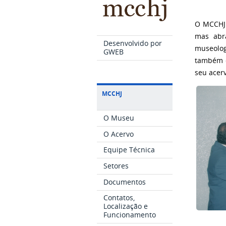
O MCCHJ 
mas abr
Desenvolvido por
museolog
GWEB
também c
seu acerv
MCCHJ
O Museu
O Acervo
Equipe Técnica
Setores
Documentos
Contatos,
Localização e
Funcionamento