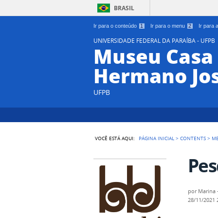
BRASIL
Ir para o conteúdo
1
Ir para o menu
2
Ir para
UNIVERSIDADE FEDERAL DA PARAÍBA - UFPB
Museu Casa 
Hermano Jo
UFPB
VOCÊ ESTÁ AQUI:
PÁGINA INICIAL
>
CONTENTS
>
M
Pes
por
Marina 
28/11/2021