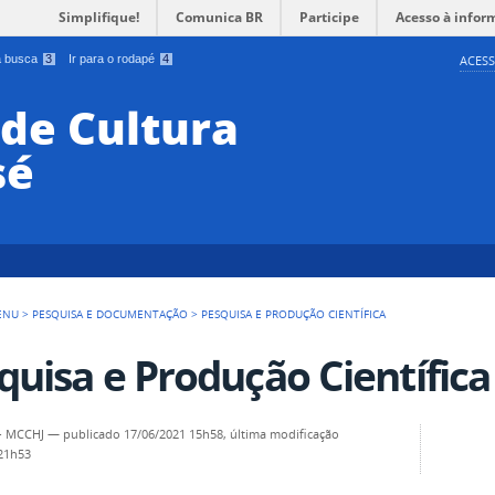
Simplifique!
Comunica BR
Participe
Acesso à infor
 a busca
3
Ir para o rodapé
4
ACESS
de Cultura
sé
ENU
>
PESQUISA E DOCUMENTAÇÃO
>
PESQUISA E PRODUÇÃO CIENTÍFICA
quisa e Produção Científica
- MCCHJ
—
publicado
17/06/2021 15h58,
última modificação
 21h53