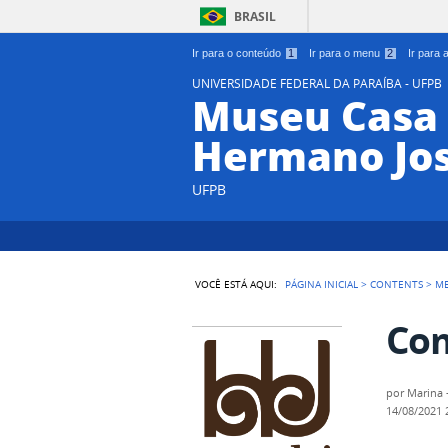
BRASIL
Ir para o conteúdo
1
Ir para o menu
2
Ir para
UNIVERSIDADE FEDERAL DA PARAÍBA - UFPB
Museu Casa 
Hermano Jo
UFPB
VOCÊ ESTÁ AQUI:
PÁGINA INICIAL
>
CONTENTS
>
M
Com
por
Marina 
14/08/2021