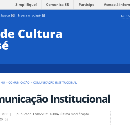
Simplifique!
Comunica BR
Participe
Acesso à infor
 a busca
3
Ir para o rodapé
4
ACESS
de Cultura
sé
ENU
>
COMUNICAÇÃO
>
COMUNICAÇÃO INSTITUCIONAL
unicação Institucional
- MCCHJ
—
publicado
17/06/2021 16h04,
última modificação
 20h55