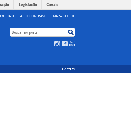
mação
Legislação
Canais
IBILIDADE
ALTO CONTRASTE
MAPA DO SITE
Buscar no portal
Buscar no portal
Instagram
Facebook
YouTube
Contato