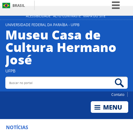
BRASIL
Simplifique!
ACESSIBILIDADE
ALTO CONTRASTE
MAPA DO SITE
Comunica BR
UNIVERSIDADE FEDERAL DA PARAÍBA - UFPB
Museu Casa de
Participe
Cultura Hermano
Acesso à informação
José
Legislação
Canais
UFPB
Buscar no portal
Bus
Contato
NOTÍCIAS