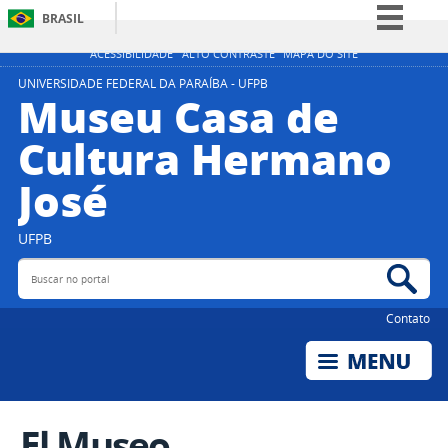
BRASIL
Simplifique!
ACESSIBILIDADE
ALTO CONTRASTE
MAPA DO SITE
Comunica BR
UNIVERSIDADE FEDERAL DA PARAÍBA - UFPB
Museu Casa de
Participe
Cultura Hermano
Acesso à informação
José
Legislação
Canais
UFPB
Buscar no portal
Bus
Contato
El Museo