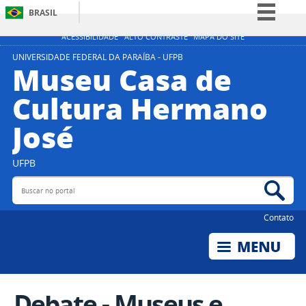
BRASIL
Simplifique!
ACESSIBILIDADE
ALTO CONTRASTE
MAPA DO SITE
Comunica BR
UNIVERSIDADE FEDERAL DA PARAÍBA - UFPB
Museu Casa de
Participe
Cultura Hermano
Acesso à informação
José
Legislação
Canais
UFPB
Buscar no portal
Bus
Contato
Debate - Museus e