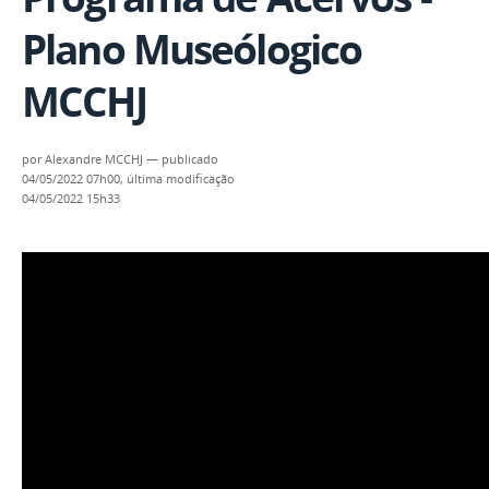
Plano Museólogico
MCCHJ
por
Alexandre MCCHJ
—
publicado
04/05/2022 07h00,
última modificação
04/05/2022 15h33