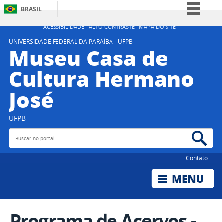
BRASIL
Simplifique!
ACESSIBILIDADE
ALTO CONTRASTE
MAPA DO SITE
Comunica BR
UNIVERSIDADE FEDERAL DA PARAÍBA - UFPB
Museu Casa de
Participe
Cultura Hermano
Acesso à informação
José
Legislação
Canais
UFPB
Buscar no portal
Bus
Contato
Programa de Acervos -