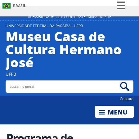
BRASIL
Simplifique!
ACESSIBILIDADE
ALTO CONTRASTE
MAPA DO SITE
Comunica BR
UNIVERSIDADE FEDERAL DA PARAÍBA - UFPB
Museu Casa de
Participe
Cultura Hermano
Acesso à informação
José
Legislação
Canais
UFPB
Buscar no portal
Bus
Contato
Programa de