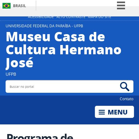
BRASIL
Simplifique!
ACESSIBILIDADE
ALTO CONTRASTE
MAPA DO SITE
Comunica BR
UNIVERSIDADE FEDERAL DA PARAÍBA - UFPB
Museu Casa de
Participe
Cultura Hermano
Acesso à informação
José
Legislação
Canais
UFPB
Buscar no portal
Bus
Contato
Programa de