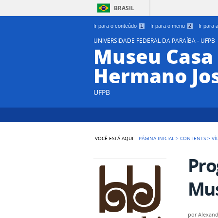
BRASIL
Ir para o conteúdo
1
Ir para o menu
2
Ir para
UNIVERSIDADE FEDERAL DA PARAÍBA - UFPB
Museu Casa 
Hermano Jo
UFPB
VOCÊ ESTÁ AQUI:
PÁGINA INICIAL
>
CONTENTS
>
VÍ
Pro
Mus
por
Alexan