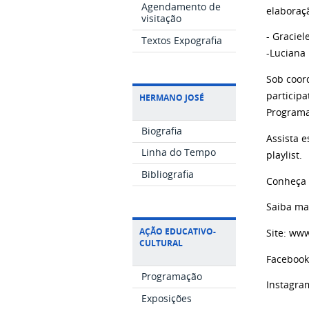
Agendamento de
elaboraç
visitação
- Gracie
Textos Expografia
-Luciana 
Sob coor
particip
HERMANO JOSÉ
Programa
Biografia
Assista 
Linha do Tempo
playlist.
Bibliografia
Conheça 
Saiba ma
AÇÃO EDUCATIVO-
Site: ww
CULTURAL
Faceboo
Programação
Instagr
Exposições