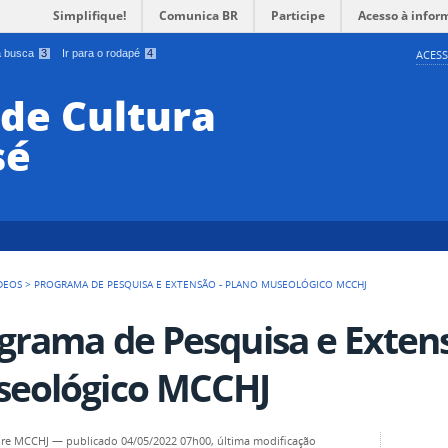
Simplifique!
Comunica BR
Participe
Acesso à infor
 a busca
3
Ir para o rodapé
4
ACESS
de Cultura
sé
DEOS
>
PROGRAMA DE PESQUISA E EXTENSÃO - PLANO MUSEOLÓGICO MCCHJ
grama de Pesquisa e Extens
eológico MCCHJ
dre MCCHJ
—
publicado
04/05/2022 07h00,
última modificação