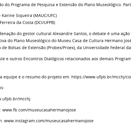
ão do Programa de Pesquisa e Extensão do Plano Museológico. Part
le Karine Siqueira (MAUC/UFC)
Ferreira da Costa (DCI/UFPB)
denação do gestor cultural Alexandre Santos, o debate é uma ação
ativa do Plano Museológico do Museu Casa de Cultura Hermano José"
 de Bolsas de Extensão (Probex/Proex), da Universidade Federal da
este e outros Encontros Dialógicos relacionados aos demais Progr
a equipe e o resumo do projeto em: https://www.ufpb.br/mcchj/co
is:
w.ufpb.br/mcchj
k: www.fb.com/museucasahermanojose
am: www.instagram.com/museucasahermanojose