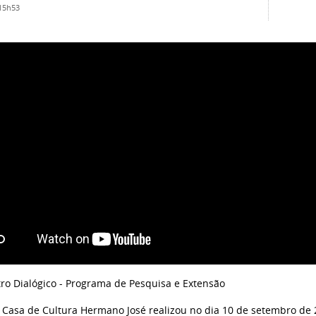
 15h53
tro Dialógico - Programa de Pesquisa e Extensão
Casa de Cultura Hermano José realizou no dia 10 de setembro de 2