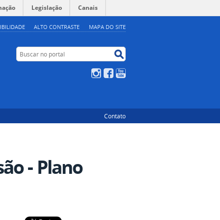
mação
Legislação
Canais
IBILIDADE
ALTO CONTRASTE
MAPA DO SITE
Buscar no portal
Buscar no portal
Instagram
Facebook
YouTube
Contato
ão - Plano