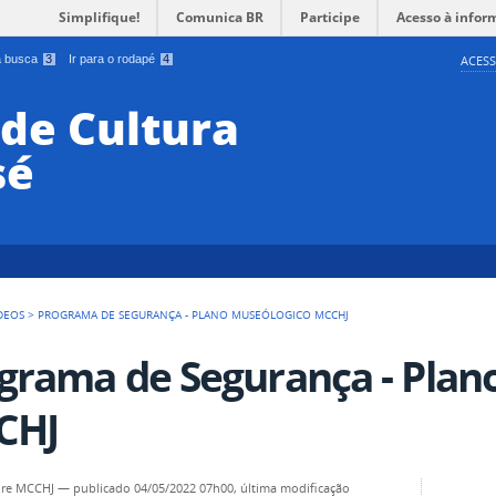
Simplifique!
Comunica BR
Participe
Acesso à infor
 a busca
3
Ir para o rodapé
4
ACESS
de Cultura
sé
DEOS
>
PROGRAMA DE SEGURANÇA - PLANO MUSEÓLOGICO MCCHJ
grama de Segurança - Plan
CHJ
dre MCCHJ
—
publicado
04/05/2022 07h00,
última modificação