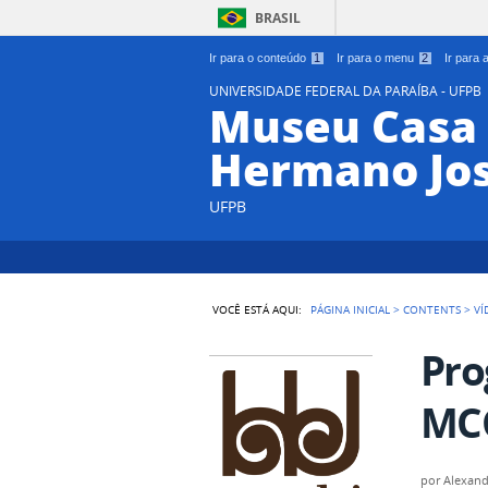
BRASIL
Ir para o conteúdo
1
Ir para o menu
2
Ir para
UNIVERSIDADE FEDERAL DA PARAÍBA - UFPB
Museu Casa 
Hermano Jo
UFPB
VOCÊ ESTÁ AQUI:
PÁGINA INICIAL
>
CONTENTS
>
VÍ
Pro
MC
por
Alexan