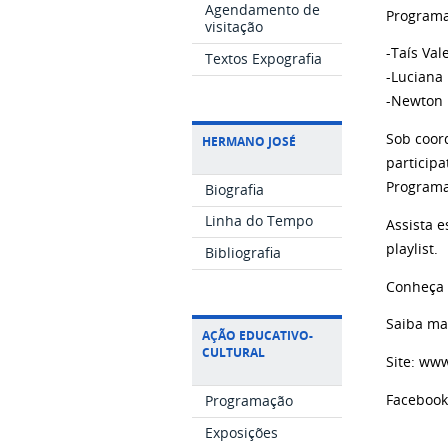
Agendamento de
Programa
visitação
-Taís Val
Textos Expografia
-Luciana 
-Newton 
Sob coor
HERMANO JOSÉ
particip
Programa
Biografia
Linha do Tempo
Assista 
playlist.
Bibliografia
Conheça 
Saiba ma
AÇÃO EDUCATIVO-
CULTURAL
Site: ww
Faceboo
Programação
Exposições