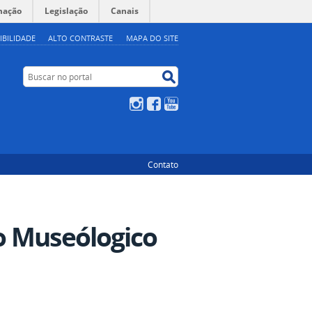
mação
Legislação
Canais
IBILIDADE
ALTO CONTRASTE
MAPA DO SITE
Buscar no portal
Buscar no portal
Instagram
Facebook
YouTube
Contato
o Museólogico