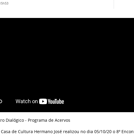
 15h53
tro Dialógico - Programa de Acervos
Casa de Cultura Hermano José realizou no dia 05/10/20 o 8º Encon