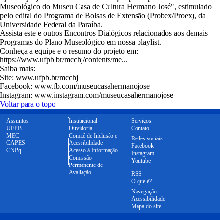
Museológico do Museu Casa de Cultura Hermano José", estimulado
pelo edital do Programa de Bolsas de Extensão (Probex/Proex), da
Universidade Federal da Paraíba.
Assista este e outros Encontros Dialógicos relacionados aos demais
Programas do Plano Museológico em nossa playlist.
Conheça a equipe e o resumo do projeto em:
https://www.ufpb.br/mcchj/contents/me...
Saiba mais:
Site: www.ufpb.br/mcchj
Facebook: www.fb.com/museucasahermanojose
Instagram: www.instagram.com/museucasahermanojose
Voltar para o topo
Assuntos
Institucional
Serviços
UFPB
Ouvidoria
Contato
MEC
Comitê de Inclusão e
Redes sociais
CAPES
Acessibilidade
Facebook
CNPq
Acesso à Informação
Instagram
Comissão
Youtube
Permanente de
Avaliação
RSS
O que é?
Navegação
Acessibilidade
Mapa do site