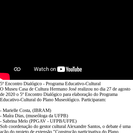
5º Encontro Dialógico - Programa Educativo-Cultural
O Museu Casa de Cultura Hermano José realizou no dia 27 de agosto
de 2020 o 5º Encontro Dialógico para elaboração do Programa
Educativo-Cultural do Plano Museológico. Participaram:
- Marielle Costa, (IBRAM)
- Maíra Dias, (museóloga da UFPB)
- Sabrina Melo (PPGAV - UFPB/UFPE)
Sob coordenação do gestor cultural Alexandre Santos, o debate é uma
ação do projeto de extensão "Construção participativa do Plano