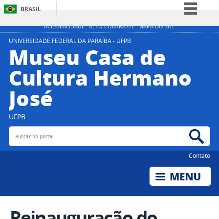
BRASIL
Simplifique!
ACESSIBILIDADE
ALTO CONTRASTE
MAPA DO SITE
Comunica BR
UNIVERSIDADE FEDERAL DA PARAÍBA - UFPB
Museu Casa de
Participe
Cultura Hermano
Acesso à informação
José
Legislação
Canais
UFPB
Buscar no portal
Bus
Contato
Reinauguração do