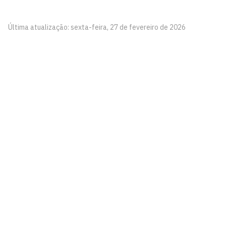
Última atualização: sexta-feira, 27 de fevereiro de 2026
Ouvidoria-Geral
Prédio da Reitoria, 1º andar
Cidade Universitária, João Pessoa - Paraíba
CEP: 58.051-900
Telefone: +55 (83) 3216-7998
Horário de funcionamento: segunda a sexta-feira, de 8h
às 17h.