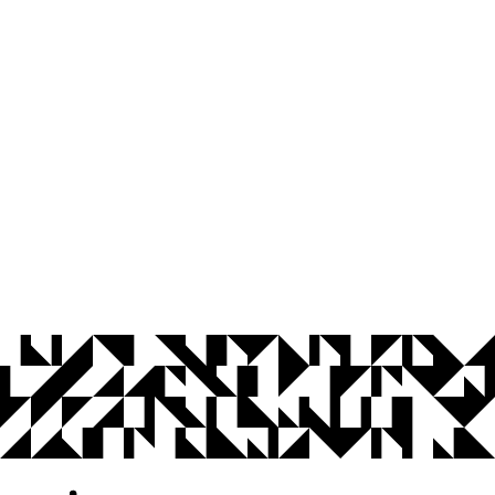
© 2026 Universidade Federal da Paraíba.
Ouvidoria
Acesso à Informação
CoMu
Acessibilidade
Dados Abertos UFPB
Privacidade e Proteção de Dados