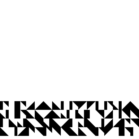
© 2026 Universidade Federal da Paraíba.
Ouvidoria
Acesso à Informação
CoMu
Acessibilidade
Dados Abertos UFPB
Privacidade e Proteção de Dados