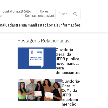
Contato
Fala.BR
Alto
Cores
o
Contraste
Acessíveis
onal
Cadastre sua manifestação
Mais Informações
Postagens Relacionadas
Ouvidoria-
Geral da
UFPB publica
novo manual
para
denunciantes
Ouvidoria-
Geral e
CoMu da
UFPB
recebem
menção