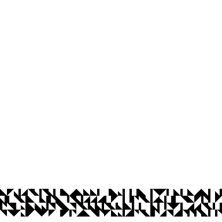
íba
ta-feira, de 8h às 17h.
Ouvidoria
Acesso à Informação
CoMu
Acessibilidade
Dad