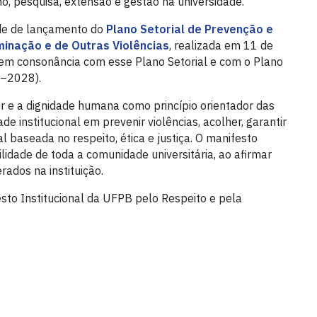
o, pesquisa, extensão e gestão na universidade.
ade de lançamento do
Plano Setorial de Prevenção e
minação e de Outras Violências
, realizada em 11 de
em consonância com esse Plano Setorial e com o Plano
4–2028).
r e a dignidade humana como princípio orientador das
ade institucional em prevenir violências, acolher, garantir
nal baseada no respeito, ética e justiça. O manifesto
ade de toda a comunidade universitária, ao afirmar
rados na instituição.
esto Institucional da UFPB pelo Respeito e pela