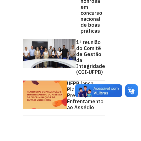
honrosa
em
concurso
nacional
de boas
práticas
1ª reunião
do Comitê
de Gestão
da
Integridade
(CGI-UFPB)
UFPB lança
Plano de
Prevenção e
Enfrentamento
ao Assédio