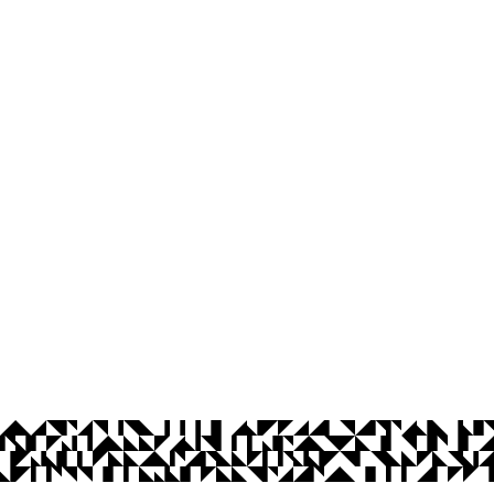
Ouvidoria-Geral
Prédio da Reitoria, 1º andar
Cidade Universitária, João Pessoa - Para
CEP: 58.051-900
Telefone: +55 (83) 3216-7998
Horário de funcionamento: segunda a sex
© 2026 Universidade Federal da Paraíba.