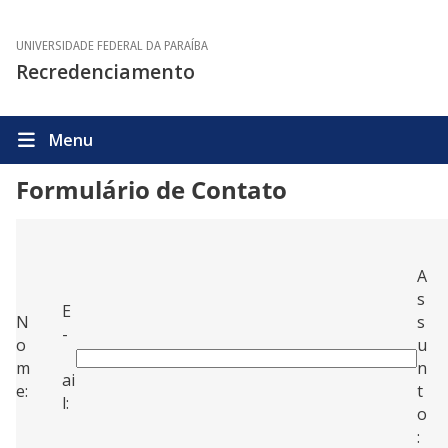
UNIVERSIDADE FEDERAL DA PARAÍBA
Recredenciamento
Menu
Formulário de Contato
A
s
E
N
s
-
o
u
m
m
n
ai
e:
t
l:
o
: