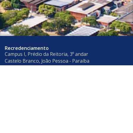
Recredenciamento
Campus I, Prédio da Reitoria, 3º andar
Castelo Branco, João Pessoa - Paraíba
CEP: 58050-085
Telefone: +55 (83) 3216-7200
Segunda a Sexta, das 08:00hs às 17:00hs
Acesso à
Informação
© 2026 Universidade Federal da Paraíba.
Ouvidoria
Acesso à Informação