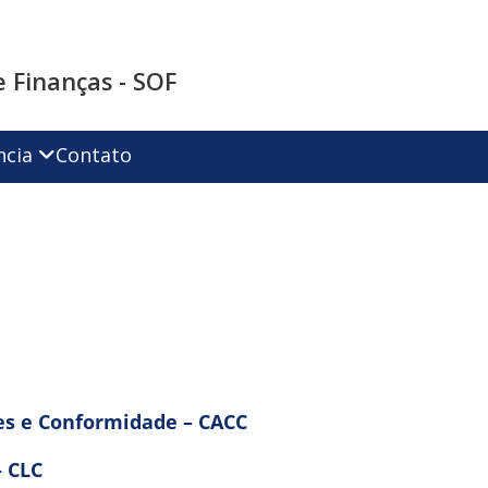
 Finanças - SOF
ncia
Contato
es e Conformidade – CACC
– CLC