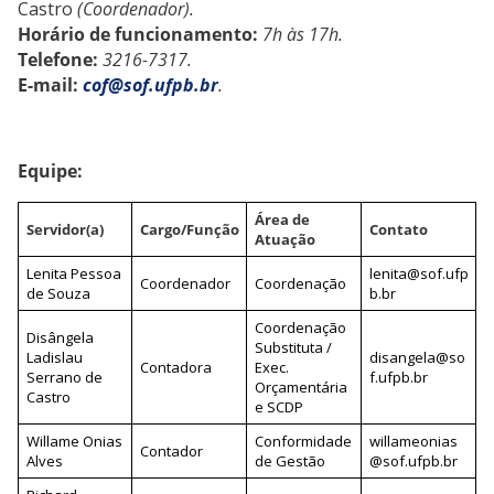
Castro
(Coordenador).
Horário de funcionamento:
7h às 17h.
Telefone:
3216-7317.
E-mail:
cof@sof.ufpb.br
.
Equipe:
Área de
Servidor(a)
Cargo/Função
Contato
Atuação
Lenita Pessoa
lenita@sof.ufp
Coordenador
Coordenação
de Souza
b.br
Coordenação
Disângela
Substituta /
Ladislau
disangela@so
Contadora
Exec.
Serrano de
f.ufpb.br
Orçamentária
Castro
e SCDP
Willame Onias
Conformidade
willameonias
Contador
Alves
de Gestão
@sof.ufpb.br