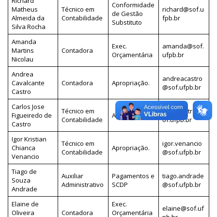
Richard
Conformidade
Matheus
Técnico em
richard@sof.u
de Gestão
Almeida da
Contabilidade
fpb.br
Substituto
Silva Rocha
Amanda
Exec.
amanda@sof.
Martins
Contadora
Orçamentária
ufpb.br
Nicolau
Andrea
andreacastro
Cavalcante
Contadora
Apropriação.
@sof.ufpb.br
Castro
Carlos Jose
Técnico em
case.castro@s
Figueiredo de
Apropriação.
Contabilidade
of.ufpb.br
Castro
Igor Kristian
Técnico em
igor.venancio
Chianca
Apropriação.
Contabilidade
@sof.ufpb.br
Venancio
Tiago de
Auxiliar
Pagamentos e
tiago.andrade
Souza
Administrativo
SCDP
@sof.ufpb.br
Andrade
Elaine de
Exec.
elaine@sof.uf
Oliveira
Contadora
Orçamentária