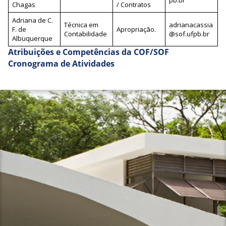
pb.br
Chagas
/ Contratos
Adriana de C.
Técnica em
adrianacassia
F. de
Apropriação.
Contabilidade
@sof.ufpb.br
Albuquerque
Atribuições e Competências da COF/SOF
Cronograma de Atividades