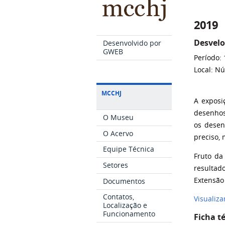
2019
Desvelo
Desenvolvido por
GWEB
Período:
Local:
Nú
MCCHJ
A exposi
desenhos
O Museu
os desen
O Acervo
preciso,
Equipe Técnica
Fruto da
Setores
resultad
Extensão
Documentos
Contatos,
Visualiza
Localização e
Funcionamento
Ficha t