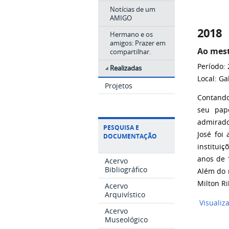
Notícias de um
AMIGO
2018
Hermano e os
amigos: Prazer em
Ao mest
compartilhar.
Período:
Realizadas
Local: Ga
Projetos
Contando
seu pap
admirado
PESQUISA E
José foi 
DOCUMENTAÇÃO
institui
anos de 
Acervo
Bibliográfico
Além do m
Milton Ri
Acervo
Arquivístico
Visualiz
Acervo
Museológico