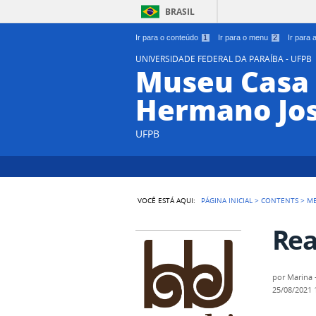
BRASIL
Ir para o conteúdo
1
Ir para o menu
2
Ir para
UNIVERSIDADE FEDERAL DA PARAÍBA - UFPB
Museu Casa 
Hermano Jo
UFPB
VOCÊ ESTÁ AQUI:
PÁGINA INICIAL
>
CONTENTS
>
M
Rea
por
Marina 
25/08/2021