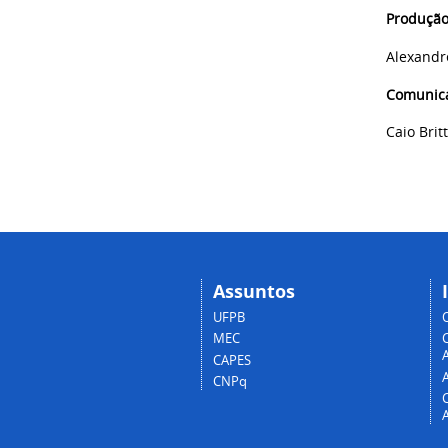
Produção
Alexandr
Comunica
Caio Brit
Assuntos
UFPB
MEC
A
CAPES
CNPq