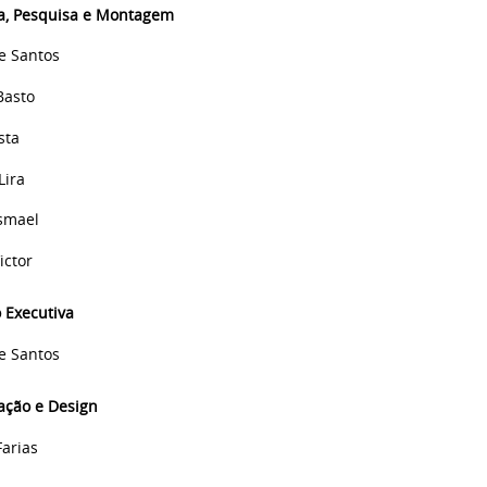
a, Pesquisa e Montagem
e Santos
Basto
sta
Lira
smael
ictor
 Executiva
e Santos
ção e Design
Farias