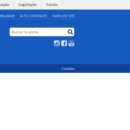
mação
Legislação
Canais
IBILIDADE
ALTO CONTRASTE
MAPA DO SITE
Buscar no portal
Buscar no portal
Instagram
Facebook
YouTube
Contato