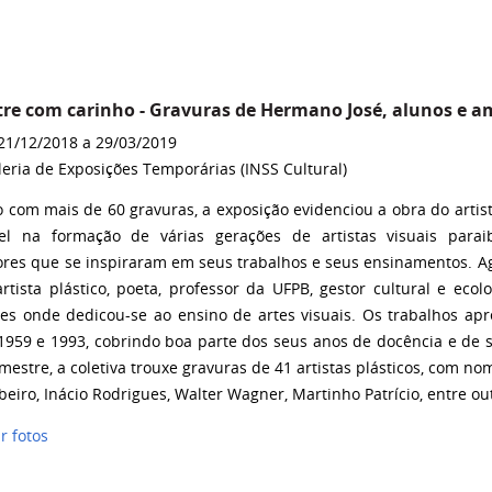
re com carinho - Gravuras de Hermano José, alunos e 
 21/12/2018 a 29/03/2019
leria de Exposições Temporárias (INSS Cultural)
 com mais de 60 gravuras, a exposição evidenciou a obra do artist
el na formação de várias gerações de artistas visuais para
res que se inspiraram em seus trabalhos e seus ensinamentos. Ag
artista plástico, poeta, professor da UFPB, gestor cultural e eco
ções onde dedicou-se ao ensino de artes visuais. Os trabalhos a
1959 e 1993, cobrindo boa parte dos seus anos de docência e de 
estre, a coletiva trouxe gravuras de 41 artistas plásticos, com no
beiro, Inácio Rodrigues, Walter Wagner, Martinho Patrício, entre ou
ar fotos