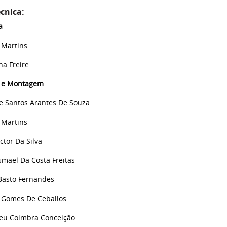
écnica:
a
 Martins
na Freire
a e Montagem
e Santos Arantes De Souza
 Martins
ictor Da Silva
smael Da Costa Freitas
Basto Fernandes
 Gomes De Ceballos
deu Coimbra Conceição