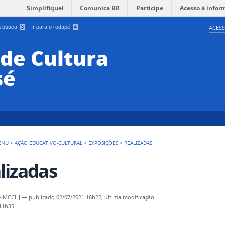
Simplifique!
Comunica BR
Participe
Acesso à infor
 a busca
3
Ir para o rodapé
4
ACESS
de Cultura
sé
ENU
>
AÇÃO EDUCATIVO-CULTURAL
>
EXPOSIÇÕES
>
REALIZADAS
lizadas
- MCCHJ
—
publicado
02/07/2021 16h22,
última modificação
 11h35