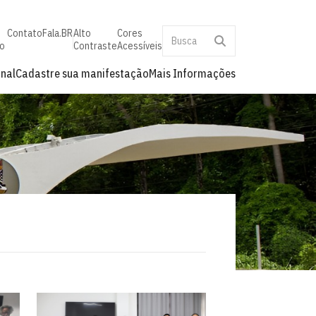
Contato
Fala.BR
Alto
Cores
o
Contraste
Acessíveis
onal
Cadastre sua manifestação
Mais Informações