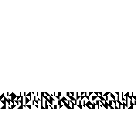
íba
ta-feira, de 8h às 17h.
Ouvidoria
Acesso à Informação
CoMu
Acessibilidade
Dad