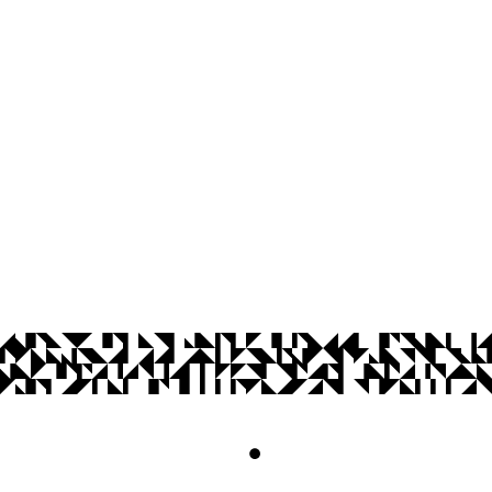
Prédio da Reitoria, 1º andar
Cidade Universitária, João Pessoa - Para
CEP: 58.051-900
Telefone: +55 (83) 3216-7998
Horário de funcionamento: segunda a sex
© 2026 Universidade Federal da Paraíba.
Acesso à
Informação