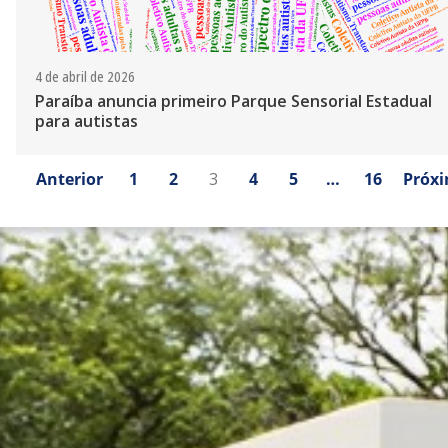
4 de abril de 2026
Paraíba anuncia primeiro Parque Sensorial Estadual
para autistas
Anterior
1
2
3
4
5
…
16
Próx