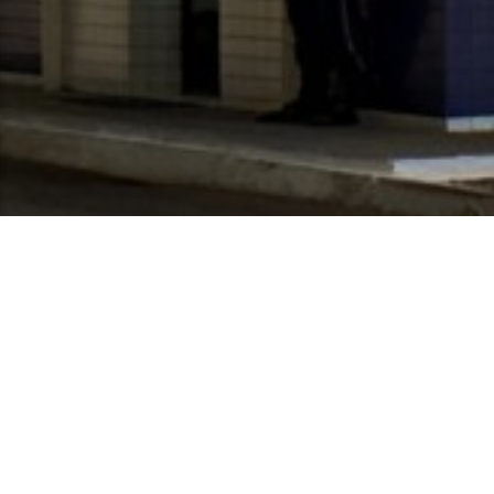
Coletivo Autista da UFPB
Laboratório de Estudos e Pesquisas em Atividade Física
e Saúde/LEPAFS
Departamento de Artes Cênicas - CCTA - UFPB, João
Pessoa - Paraíba
CEP: 58.051-900
Telefone: +55 (83) 3216-7200