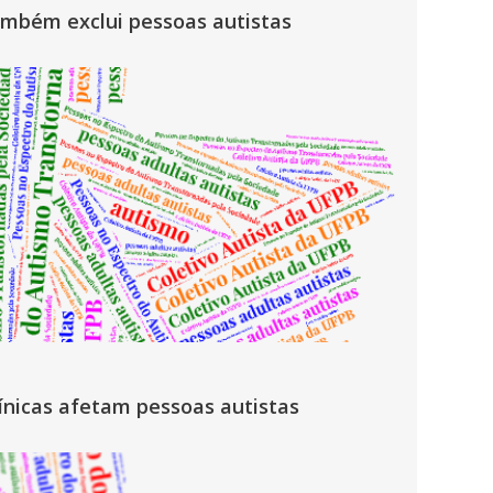
ambém exclui pessoas autistas
línicas afetam pessoas autistas