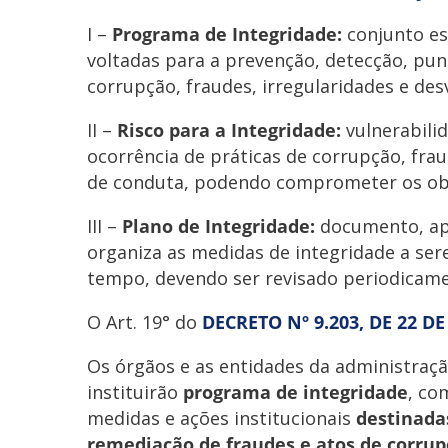
I –
Programa de Integridade:
conjunto es
voltadas para a prevenção, detecção, pun
corrupção, fraudes, irregularidades e des
II –
Risco para a Integridade:
vulnerabilid
ocorrência de práticas de corrupção, frau
de conduta, podendo comprometer os obje
III –
Plano de Integridade:
documento, apr
organiza as medidas de integridade a s
tempo, devendo ser revisado periodicame
O Art. 19° do
DECRETO Nº 9.203, DE 22 
Os órgãos e as entidades da administraçã
instituirão
programa de integridade
, co
medidas e ações institucionais
destinada
remediação de fraudes e atos de corru