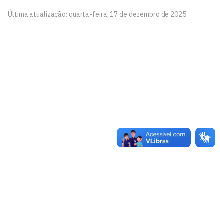
Última atualização: quarta-feira, 17 de dezembro de 2025
Centro de Referência de Políticas de Prevenção e
Enfrentamento às Violências contra as Mulheres da
UFPB (CoMu)
Prédio da Reitoria -1º andar
Cidade Universitária, João Pessoa - Paraíba
CEP: 58.051-900
Telefone: +55 (83) 3048 8523
De Segunda à Sexta, das 8h às 12h e das 13h às 17h
Contato