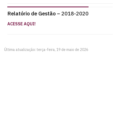
Relatório de Gestão –
2018-2020
ACESSE AQUI!
Última atualização: terça-feira, 19 de maio de 2026
Centro de Referência de Políticas de Prevenção e
Enfrentamento às Violências contra as Mulheres da
UFPB (CoMu)
Prédio da Reitoria -1º andar
Cidade Universitária, João Pessoa - Paraíba
CEP: 58.051-900
Telefone: +55 (83) 3048 8523